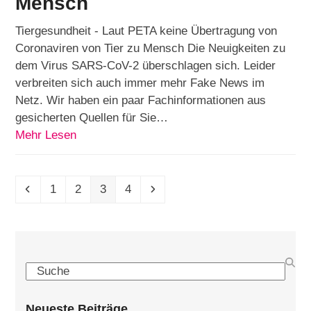
Mensch
Tiergesundheit - Laut PETA keine Übertragung von
Coronaviren von Tier zu Mensch Die Neuigkeiten zu
dem Virus SARS-CoV-2 überschlagen sich. Leider
verbreiten sich auch immer mehr Fake News im
Netz. Wir haben ein paar Fachinformationen aus
gesicherten Quellen für Sie…
Mehr Lesen
Vorheriger
Seite
Seite
Seite
Seite
Vorwärts
1
2
3
4
Search
Neueste Beiträge