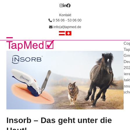
Skip
Instagram
LinkedIn
Facebook
to
Kontakt
content
0 56 06 - 53 06 00
info(at)tapmed.de
Open
Close
Cop
Ta
mobile
mobile
Gm
Deu
menu
menu
20
Karrier
Kontak
Impress
Datensch
Insorb – Das geht unter die