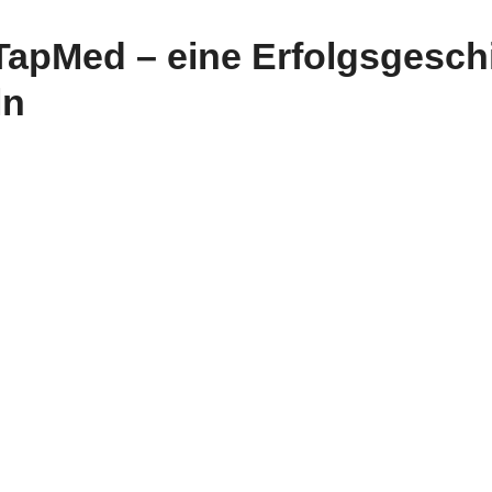
 TapMed – eine Erfolgsgesch
ln