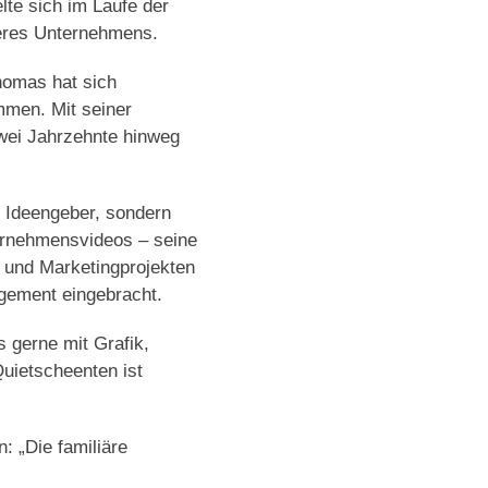
te sich im Laufe der
seres Unternehmens.
homas hat sich
mmen. Mit seiner
wei Jahrzehnte hinweg
d Ideengeber, sondern
ernehmensvideos – seine
 und Marketingprojekten
gement eingebracht.
s gerne mit Grafik,
uietscheenten ist
: „Die familiäre