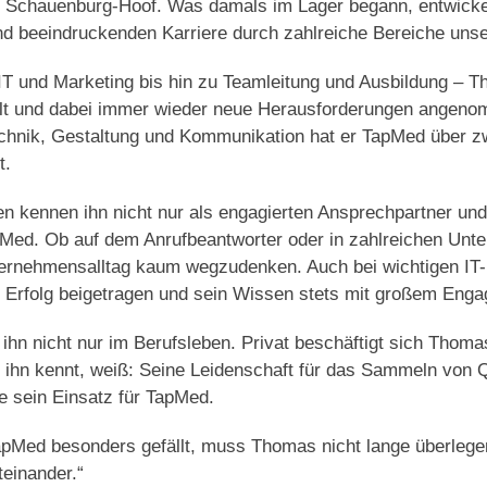
n Schauenburg-Hoof. Was damals im Lager begann, entwickel
 und beeindruckenden Karriere durch zahlreiche Bereiche un
 IT und Marketing bis hin zu Teamleitung und Ausbildung – T
kelt und dabei immer wieder neue Herausforderungen angeno
echnik, Gestaltung und Kommunikation hat er TapMed über z
t.
en kennen ihn nicht nur als engagierten Ansprechpartner un
Med. Ob auf dem Anrufbeantworter oder in zahlreichen Unt
ernehmensalltag kaum wegzudenken. Auch bei wichtigen IT-
Erfolg beigetragen und sein Wissen stets mit großem Enga
 ihn nicht nur im Berufsleben. Privat beschäftigt sich Thoma
ihn kennt, weiß: Seine Leidenschaft für das Sammeln von Q
 sein Einsatz für TapMed.
apMed besonders gefällt, muss Thomas nicht lange überlegen
einander.“