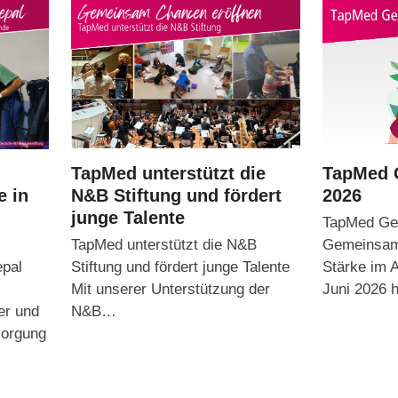
TapMed unterstützt die
TapMed 
N&B Stiftung und fördert
2026
e in
junge Talente
TapMed Ges
TapMed unterstützt die N&B
Gemeinsam
Stiftung und fördert junge Talente
Stärke im A
epal
Mit unserer Unterstützung der
Juni 2026
N&B…
er und
sorgung