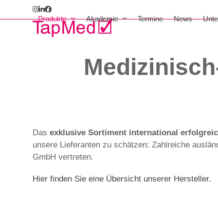
Skip
Instagram
LinkedIn
Facebook
to
Produkte
Akademie
Termine
News
Unt
content
Medizinisch
Das
exklusive Sortiment international erfolgreic
unsere Lieferanten zu schätzen: Zahlreiche auslä
GmbH vertreten.
Hier finden Sie eine Übersicht unserer Hersteller.