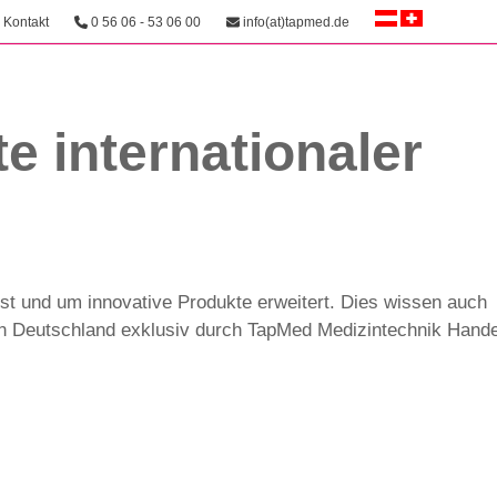
Kontakt
0 56 06 - 53 06 00
info(at)tapmed.de
e internationaler
t und um innovative Produkte erweitert. Dies wissen auch
 in Deutschland exklusiv durch TapMed Medizintechnik Hand