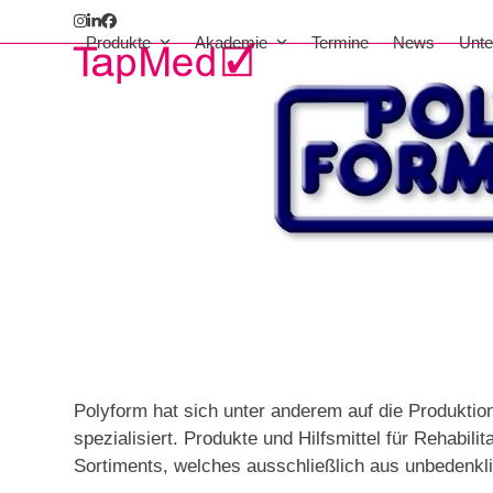
Skip
Instagram
LinkedIn
Facebook
to
Produkte
Akademie
Termine
News
Unt
content
Polyform hat sich unter anderem auf die Produktion
spezialisiert. Produkte und Hilfsmittel für Rehabili
Sortiments, welches ausschließlich aus unbedenkli