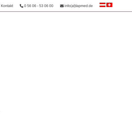
Kontakt
0 56 06 - 53 06 00
info(at)tapmed.de
k