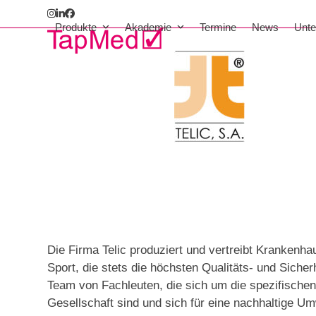
Skip
Instagram
LinkedIn
Facebook
to
Produkte
Akademie
Termine
News
Unt
content
Die Firma Telic produziert und vertreibt Kranken
Sport, die stets die höchsten Qualitäts- und Sich
Team von Fachleuten, die sich um die spezifische
Gesellschaft sind und sich für eine nachhaltige Um