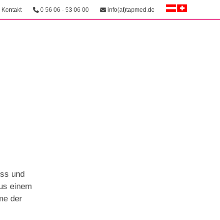
Kontakt
0 56 06 - 53 06 00
info(at)tapmed.de
ess und
aus einem
me der