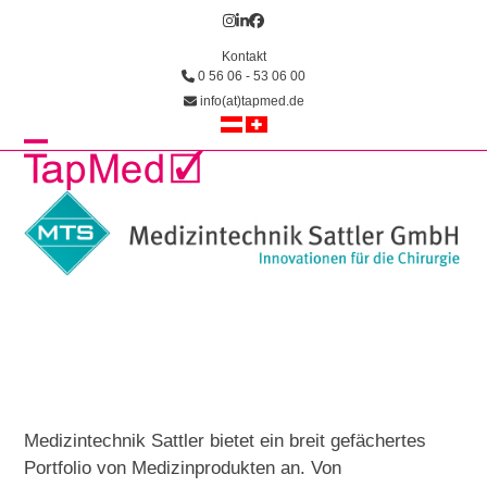
Skip
Instagram
LinkedIn
Facebook
to
Kontakt
content
0 56 06 - 53 06 00
info(at)tapmed.de
Open
Close
mobile
mobile
menu
menu
Medizintechnik Sattler bietet ein breit gefächertes
Portfolio von Medizinprodukten an. Von