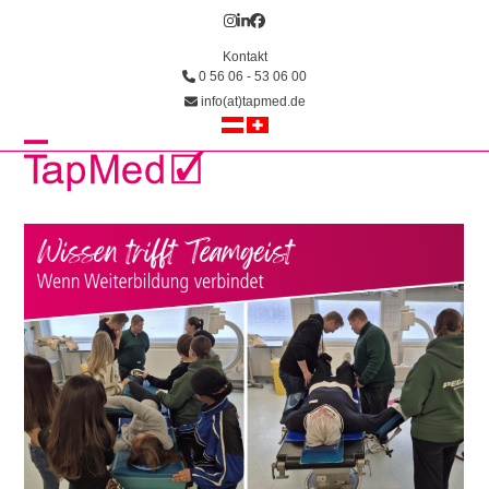
Skip
Instagram
LinkedIn
Facebook
to
Kontakt
content
0 56 06 - 53 06 00
info(at)tapmed.de
Open
Close
mobile
mobile
menu
menu