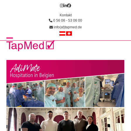
Skip
Instagram
LinkedIn
Facebook
to
Kontakt
content
0 56 06 - 53 06 00
info(at)tapmed.de
Open
Close
mobile
mobile
menu
menu