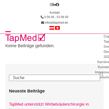
Skip
Instagram
LinkedIn
Facebook
to
Kontakt
content
0 56 06 - 53 06 00
info(at)tapmed.de
Open
Close
Cop
Ta
mobile
mobile
Keine Beiträge gefunden.
Gm
Deu
menu
menu
20
Karrier
Kontak
Impress
Search
Datensch
Neueste Beiträge
TapMed unterstützt Wirbelsäulenchirurgie in