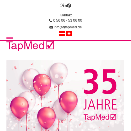
Skip
Instagram
LinkedIn
Facebook
to
Kontakt
content
0 56 06 - 53 06 00
info(at)tapmed.de
Open
Close
mobile
mobile
menu
menu