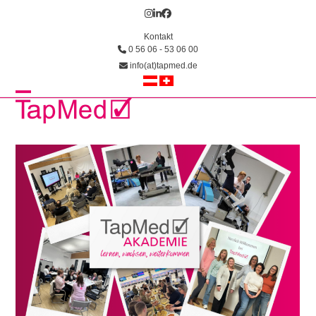
Skip
Instagram
LinkedIn
Facebook
to
Kontakt
content
0 56 06 - 53 06 00
info(at)tapmed.de
Open
Close
mobile
mobile
menu
menu