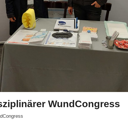
isziplinärer WundCongress
undCongress