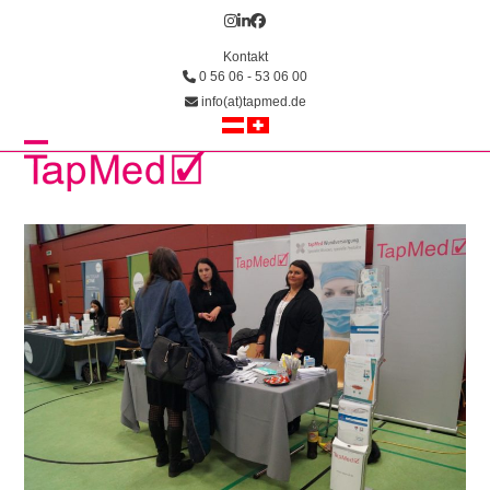
Skip
Instagram
LinkedIn
Facebook
to
Kontakt
content
0 56 06 - 53 06 00
info(at)tapmed.de
Open
Close
mobile
mobile
menu
menu