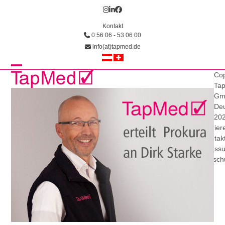
Skip
Instagram
LinkedIn
Facebook
to
Kontakt
content
0 56 06 - 53 06 00
info(at)tapmed.de
Open
Close
Cop
Ta
mobile
mobile
Gm
Deu
menu
menu
20
Karrier
Kontak
Impress
Datensch