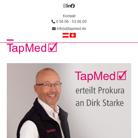
Skip
Instagram
LinkedIn
Facebook
to
Kontakt
content
0 56 06 - 53 06 00
info(at)tapmed.de
Open
Close
mobile
mobile
menu
menu