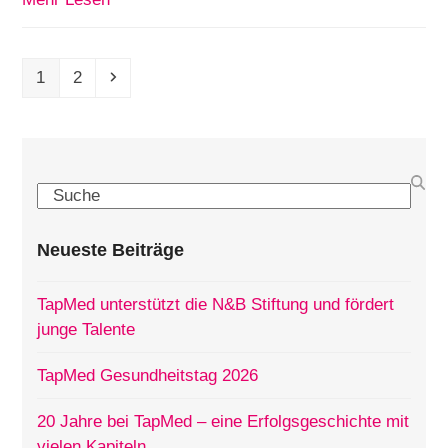
Seite
Seite
Vorwärts
1
2
Search
Neueste Beiträge
TapMed unterstützt die N&B Stiftung und fördert
junge Talente
TapMed Gesundheitstag 2026
20 Jahre bei TapMed – eine Erfolgsgeschichte mit
vielen Kapiteln