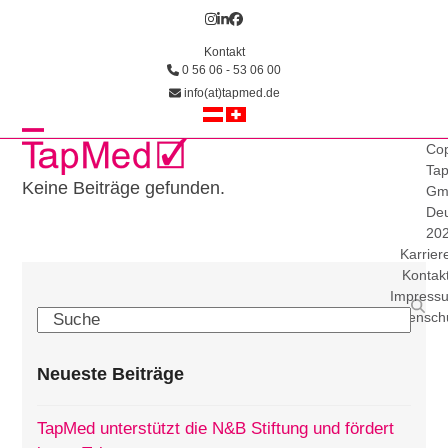
Skip
Instagram
LinkedIn
Facebook
to
Kontakt
content
0 56 06 - 53 06 00
info(at)tapmed.de
Open
Close
Cop
Ta
mobile
mobile
Keine Beiträge gefunden.
Gm
Deu
menu
menu
20
Karrier
Kontak
Impress
Search
Datensch
Neueste Beiträge
TapMed unterstützt die N&B Stiftung und fördert