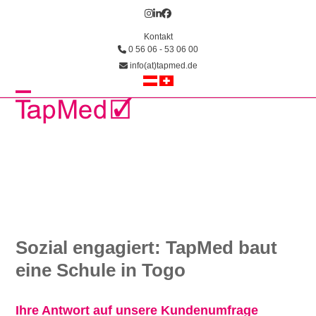
Skip
Instagram
LinkedIn
Facebook
to
Kontakt
content
0 56 06 - 53 06 00
info(at)tapmed.de
Open
Close
mobile
mobile
menu
menu
Sozial engagiert: TapMed baut
eine Schule in Togo
Ihre Antwort auf unsere Kundenumfrage