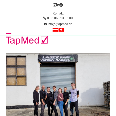
Skip
Instagram
LinkedIn
Facebook
to
Kontakt
content
0 56 06 - 53 06 00
info(at)tapmed.de
Open
Close
mobile
mobile
menu
menu