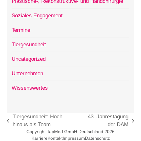
Plastische-, Rekonstruktive- und Handchirurgie
Soziales Engagement
Termine
Tiergesundheit
Uncategorized
Unternehmen
Wissenswertes
Tiergesundheit: Hoch
43. Jahrestagung
vorheriger
Nächster
hinaus als Team
der DAM
Beitrag:
Beitrag:
Copyright TapMed GmbH Deutschland 2026
Karriere
Kontakt
Impressum
Datenschutz