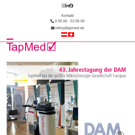
Skip
Instagram
LinkedIn
Facebook
to
Kontakt
content
0 56 06 - 53 06 00
info(at)tapmed.de
Open
Close
mobile
mobile
menu
menu