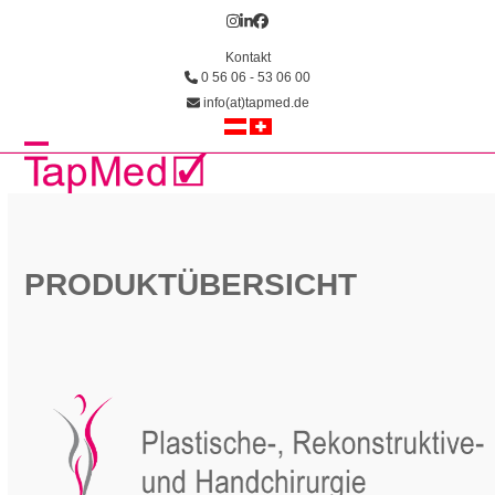
Skip
Instagram
LinkedIn
Facebook
to
Kontakt
content
0 56 06 - 53 06 00
info(at)tapmed.de
Open
Close
mobile
mobile
menu
menu
PRODUKTÜBERSICHT