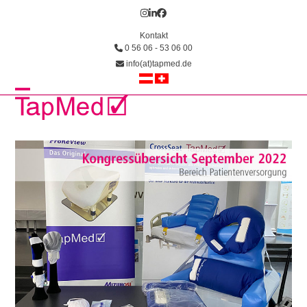
Skip
Instagram
LinkedIn
Facebook
to
Kontakt
content
0 56 06 - 53 06 00
info(at)tapmed.de
Open
Close
mobile
mobile
menu
menu