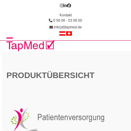
Skip
Instagram
LinkedIn
Facebook
to
Kontakt
content
0 56 06 - 53 06 00
info(at)tapmed.de
Open
Close
mobile
mobile
menu
menu
PRODUKTÜBERSICHT