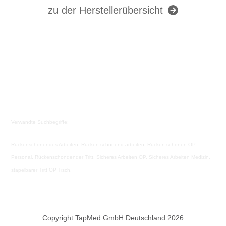
zu der Herstellerübersicht
Verwandte Suchbegriffe:
Rückenschonendes Arbeiten, Rücken schonend arbeiten, Rücken schonen OP
Personal, Rückenschondender Tritt, Sicheres Arbeiten OP, Sicheres Arbeiten Medizin,
stapelbarer Tritt OP Tisch,
Copyright TapMed GmbH Deutschland 2026