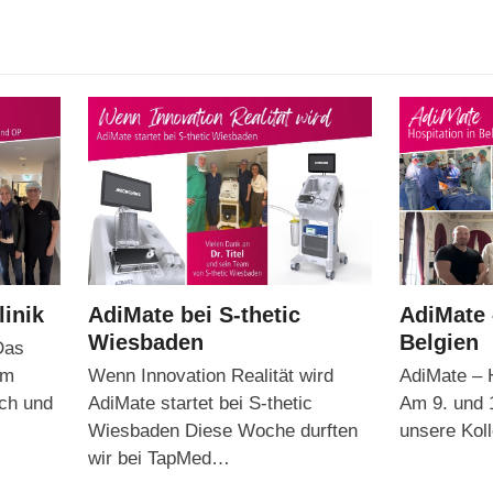
linik
AdiMate bei S-thetic
AdiMate 
Wiesbaden
Belgien
Das
em
Wenn Innovation Realität wird
AdiMate – H
ch und
AdiMate startet bei S-thetic
Am 9. und 
Wiesbaden Diese Woche durften
unsere Ko
wir bei TapMed…