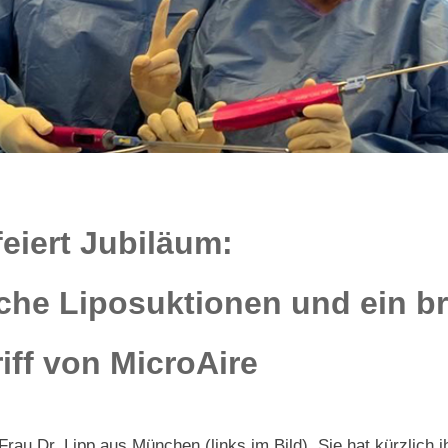
feiert Jubiläum:
iche Liposuktionen und ein 
iff von MicroAire
au Dr. Lipp aus München (links im Bild). Sie hat kürzlich i