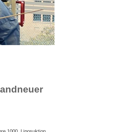
brandneuer
hre 1000. Liposuktion