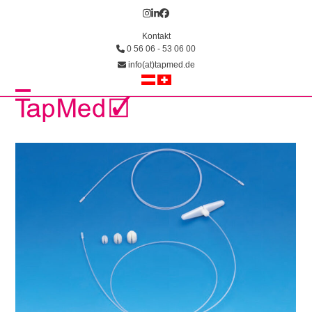
Skip
Instagram
LinkedIn
Facebook
to
Kontakt
content
0 56 06 - 53 06 00
info(at)tapmed.de
Open
Close
mobile
mobile
menu
menu