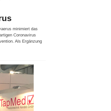
rus
vaerus minimiert das
uartigen Coronavirus
ävention. Als Ergänzung