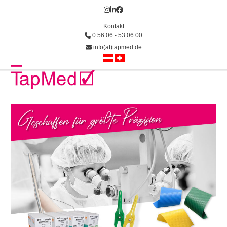
Skip
Instagram
LinkedIn
Facebook
to
Kontakt
content
0 56 06 - 53 06 00
info(at)tapmed.de
Open
Close
mobile
mobile
menu
menu