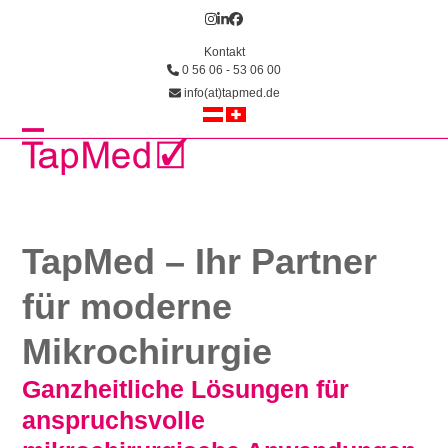
Skip
Instagram
LinkedIn
Facebook
to
Kontakt
content
0 56 06 - 53 06 00
info(at)tapmed.de
Open
Close
mobile
mobile
menu
menu
TapMed – Ihr Partner
für moderne
Mikrochirurgie
Ganzheitliche Lösungen für
anspruchsvolle