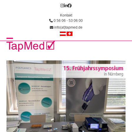
Skip
Instagram
LinkedIn
Facebook
to
Kontakt
content
0 56 06 - 53 06 00
info(at)tapmed.de
Open
Close
mobile
mobile
menu
menu