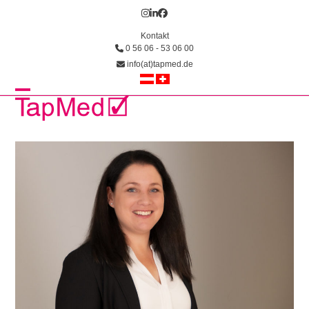
Skip
Instagram
LinkedIn
Facebook
to
Kontakt
content
0 56 06 - 53 06 00
info(at)tapmed.de
Open
Close
mobile
mobile
menu
menu