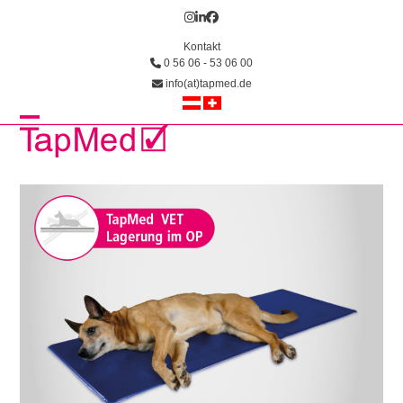
Skip
Instagram
LinkedIn
Facebook
to
Kontakt
content
0 56 06 - 53 06 00
info(at)tapmed.de
Open
Close
mobile
mobile
menu
menu