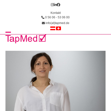
Skip
Instagram
LinkedIn
Facebook
to
Kontakt
content
0 56 06 - 53 06 00
info(at)tapmed.de
Open
Close
mobile
mobile
menu
menu