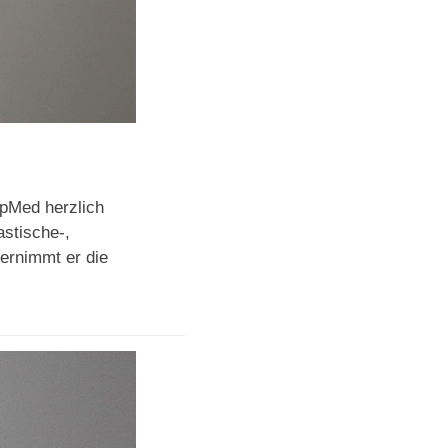
apMed herzlich
astische-,
ernimmt er die