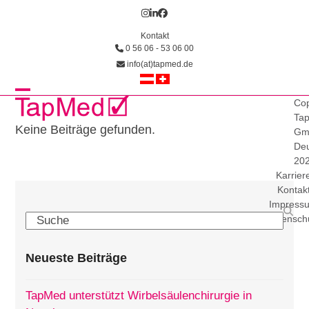
Skip
Instagram
LinkedIn
Facebook
to
Kontakt
content
0 56 06 - 53 06 00
info(at)tapmed.de
Open
Close
Cop
Ta
mobile
mobile
Keine Beiträge gefunden.
Gm
Deu
menu
menu
20
Karrier
Kontak
Impress
Search
Datensch
Neueste Beiträge
TapMed unterstützt Wirbelsäulenchirurgie in