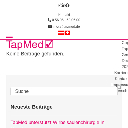
Skip
Instagram
LinkedIn
Facebook
to
Kontakt
content
0 56 06 - 53 06 00
info(at)tapmed.de
Open
Close
Cop
Ta
mobile
mobile
Keine Beiträge gefunden.
Gm
Deu
menu
menu
20
Karrier
Kontak
Impress
Search
Datensch
Neueste Beiträge
TapMed unterstützt Wirbelsäulenchirurgie in