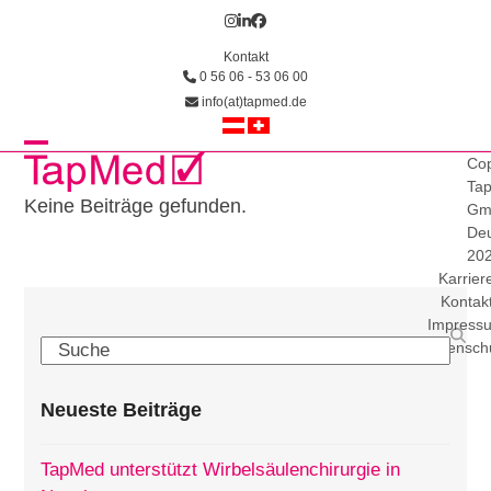
Skip
Instagram
LinkedIn
Facebook
to
Kontakt
content
0 56 06 - 53 06 00
info(at)tapmed.de
Open
Close
Cop
Ta
mobile
mobile
Keine Beiträge gefunden.
Gm
Deu
menu
menu
20
Karrier
Kontak
Impress
Search
Datensch
Neueste Beiträge
TapMed unterstützt Wirbelsäulenchirurgie in