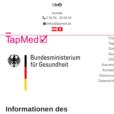
Skip
Instagram
LinkedIn
Facebook
to
Kontakt
content
0 56 06 - 53 06 00
info(at)tapmed.de
Open
Close
Cop
Ta
mobile
mobile
Gm
Deu
menu
menu
20
Karrier
Kontak
Impress
Datensch
Informationen des