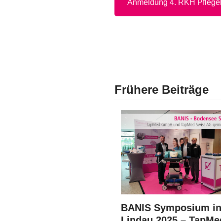
Anmeldung 4. RKH Pflegeko
Frühere Beiträge
BANIS Symposium i
Lindau 2025 – TapMe