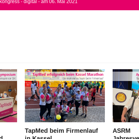
ngress - digital - am 06. Mai 2021
n
TapMed beim Firmenlauf
ASRM
d
in Kassel
Jahresve