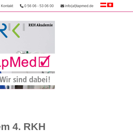
Kontakt
0 56 06 - 53 06 00
info(at)tapmed.de
em 4. RKH