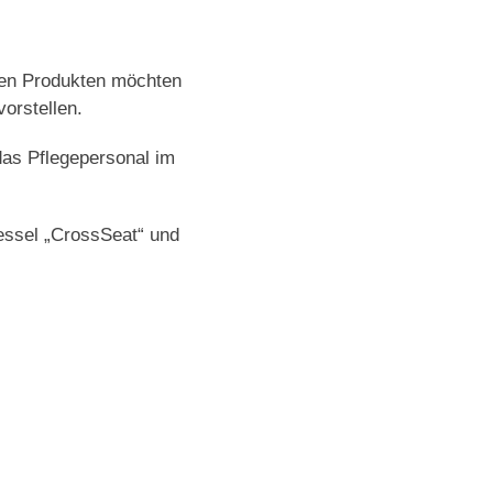
hen Produkten möchten
orstellen.
 das Pflegepersonal im
sessel „CrossSeat“ und