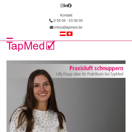
Skip
Instagram
LinkedIn
Facebook
to
Kontakt
content
0 56 06 - 53 06 00
info(at)tapmed.de
Open
Close
mobile
mobile
menu
menu