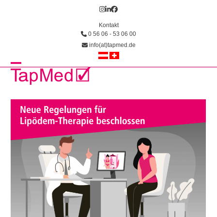
Skip
Instagram
LinkedIn
Facebook
to
Kontakt
content
0 56 06 - 53 06 00
info(at)tapmed.de
Open
Close
mobile
mobile
menu
menu