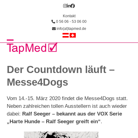
Skip
Instagram
LinkedIn
Facebook
to
Kontakt
content
0 56 06 - 53 06 00
info(at)tapmed.de
Open
Close
mobile
mobile
menu
menu
Der Countdown läuft –
Messe4Dogs
Vom 14.-15. März 2020 findet die Messe4Dogs statt.
Neben zahlreichen tollen Ausstellern ist auch wieder
dabei:
Ralf Seeger – bekannt aus der VOX Serie
„Harte Hunde – Ralf Seeger greift ein“
.