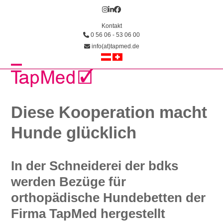
Skip
Instagram
LinkedIn
Facebook
to
Kontakt
content
0 56 06 - 53 06 00
info(at)tapmed.de
Open
Close
mobile
mobile
menu
menu
Diese Kooperation macht
Hunde glücklich
In der Schneiderei der bdks
werden Bezüge für
orthopädische Hundebetten der
Firma TapMed hergestellt