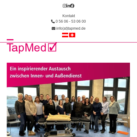
Skip
Instagram
LinkedIn
Facebook
to
Kontakt
content
0 56 06 - 53 06 00
info(at)tapmed.de
Open
Close
mobile
mobile
menu
menu