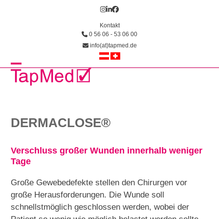
Skip
Instagram
LinkedIn
Facebook
to
Kontakt
content
0 56 06 - 53 06 00
info(at)tapmed.de
Open
Close
mobile
mobile
menu
menu
DERMACLOSE®
Verschluss großer Wunden innerhalb weniger
Tage
Große Gewebedefekte stellen den Chirurgen vor
große Herausforderungen. Die Wunde soll
schnellstmöglich geschlossen werden, wobei der