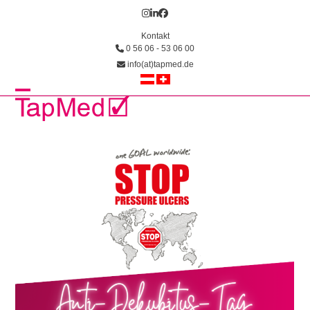
Skip
Instagram
LinkedIn
Facebook
to
Kontakt
content
0 56 06 - 53 06 00
info(at)tapmed.de
Open
Close
mobile
mobile
menu
menu