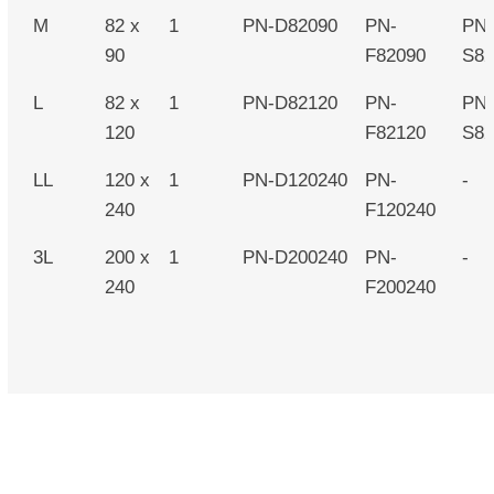
M
82 x
1
PN-D82090
PN-
PN
90
F82090
S82
L
82 x
1
PN-D82120
PN-
PN
120
F82120
S82
LL
120 x
1
PN-D120240
PN-
-
240
F120240
3L
200 x
1
PN-D200240
PN-
-
240
F200240