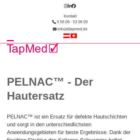
Skip
Instagram
LinkedIn
Facebook
to
Kontakt
content
0 56 06 - 53 06 00
info(at)tapmed.de
Open
Close
mobile
mobile
menu
menu
PELNAC™ - Der
Hautersatz
PELNAC™ ist ein Ersatz für defekte Hautschichten
und sorgt in den unterschiedlichsten
Anwendungsgebieten für beste Ergebnisse. Dank der