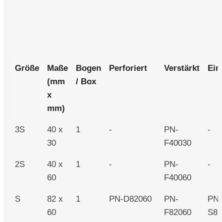
Größe
Maße
Bogen
Perforiert
Verstärkt
Ein
(mm
/ Box
x
mm)
3S
40 x
1
-
PN-
-
30
F40030
2S
40 x
1
-
PN-
-
60
F40060
S
82 x
1
PN-D82060
PN-
PN
60
F82060
S82