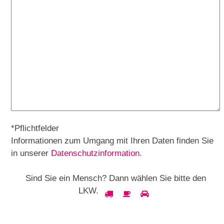
*Pflichtfelder
Informationen zum Umgang mit Ihren Daten finden Sie
in unserer
Datenschutzinformation.
Sind Sie ein Mensch? Dann wählen Sie bitte
den
Sind
LKW
.
1
2
3
Sie
ein