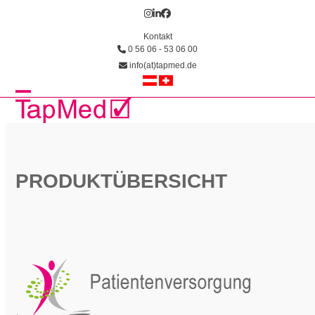
Skip
Instagram
LinkedIn
Facebook
to
Kontakt
content
0 56 06 - 53 06 00
info(at)tapmed.de
Open
Close
mobile
mobile
menu
menu
PRODUKTÜBERSICHT