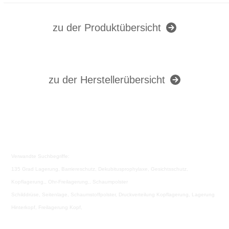
zu der Produktübersicht
zu der Herstellerübersicht
Verwandte Suchbegriffe:
135 Grad Lagerung, Barriereschutz, Dekubitusprophylaxe, Gesichtsschutz,
Kopflagerung,, Ohr-Freilagerung,, Schaumpolster
Schilddrüse, Seitenlage, Schaumstoffpolster, Druckverteilung Kopflagerung, Lagerung
Hinterkopf, Freilagerung Kopf,