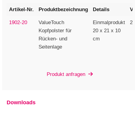
Artikel-Nr.
Produktbezeichnung
Details
V
1902-20
ValueTouch
Einmalprodukt
20
Kopfpolster für
20 x 21 x 10
Rücken- und
cm
Seitenlage
Produkt anfragen
Downloads