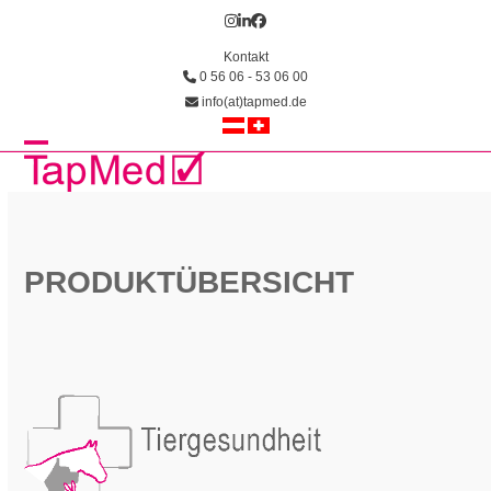
Skip
Instagram
LinkedIn
Facebook
to
Kontakt
content
0 56 06 - 53 06 00
info(at)tapmed.de
Open
Close
mobile
mobile
menu
menu
PRODUKTÜBERSICHT