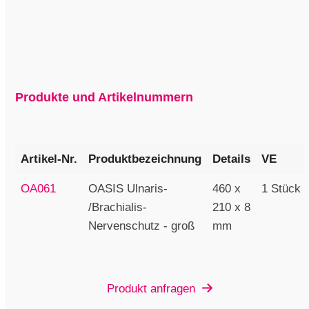
Produkte und Artikelnummern
Artikel-Nr.
Produktbezeichnung
Details
VE
OA061
OASIS Ulnaris-
460 x
1 Stück
/Brachialis-
210 x 8
Nervenschutz - groß
mm
Produkt anfragen