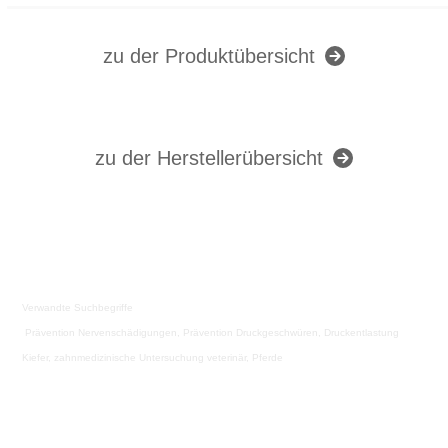
zu der Produktübersicht
zu der Herstellerübersicht
Verwandte Suchbegriffe
Prävention Nervenschädigungen, Prävention Druckgeschwüren, Druckentlastung
Kiefer, zahnmedizinische Untersuchung veterinär, Pferde