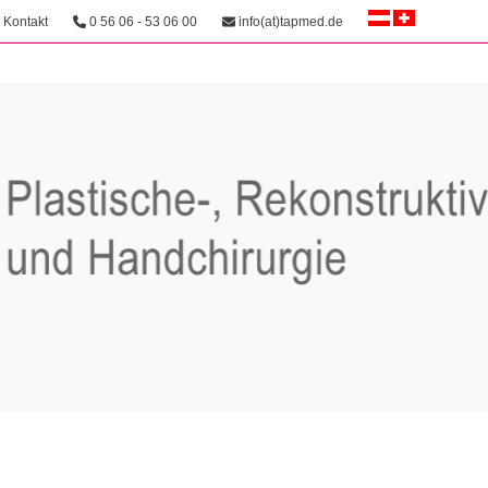
Kontakt
0 56 06 - 53 06 00
info(at)tapmed.de