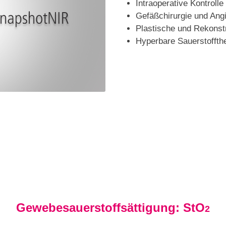
Intraoperative Kontroll
Gefäßchirurgie und Angi
Plastische und Rekonstr
Hyperbare Sauerstoffth
Gewebesauerstoffsättigung: StO
2