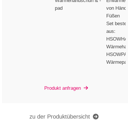
Wärmehandschuh & -
Erwärme
pad
von Händ
Füßen
Set beste
aus:
HSOWHAN
Wärmeha
HSOWPAD
Wärmepa
Produkt anfragen
zu der Produktübersicht