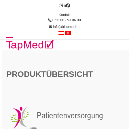
Skip
Instagram
LinkedIn
Facebook
to
Kontakt
content
0 56 06 - 53 06 00
info(at)tapmed.de
Open
Close
mobile
mobile
menu
menu
PRODUKTÜBERSICHT